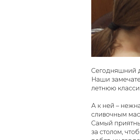
Сегодняшний д
Наши замечате
летнюю класси
А к ней – нежн
сливочным мас
Самый приятны
за столом, что