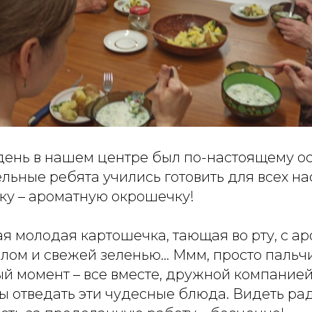
ень в нашем центре был по-настоящему о
льные ребята учились готовить для всех н
ку – ароматную окрошечку!
ая молодая картошечка, тающая во рту, с а
лом и свежей зеленью... Ммм, просто паль
й момент – все вместе, дружной компанией
бы отведать эти чудесные блюда. Видеть ра