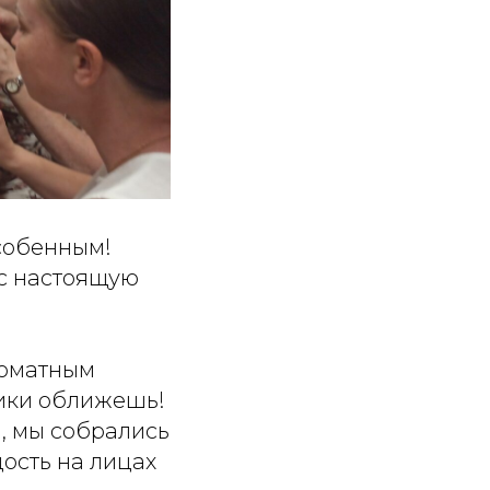
собенным!
ас настоящую
роматным
чики оближешь!
, мы собрались
дость на лицах