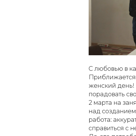
С любовью в к
Приближается
женский день!
порадовать св
2 марта на за
над созданием
работа: аккура
справиться с 