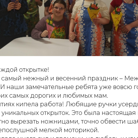
аждой открытке!
 самый нежный и весенний праздник – М
 И наши замечательные ребята уже вовсю го
оих самых дорогих и любимых мам.
нятиях кипела работа! Любящие ручки усерд
 уникальных открыток. Это была настоящая
тно вырезать ножницами, точно обвести ша
непослушной мелкой моторикой.