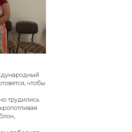
еждународный
товятся, чтобы
но трудились
 кропотливая
блон,